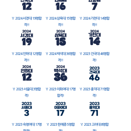
🏅
2024 서경대 19명합
🏅
2024 삼육대 15명합
🏅
2024 가천대 14명합
격!!
격!!
격!!
🏅
2024 인하대 12명합
🏅
2024 백석대 36명합
🏅
2023 건국대 46명합
격!!
격!!
격!
🏅
2023 서울대 3명합
🏅
2023 이화여대 17명
🏅
2023 홍익대 71명합
격!
합격!
격!
🏅
2023 숙명여대 17명
🏅
2023 한예종 5명합
🏅
2023 고려대 8명합