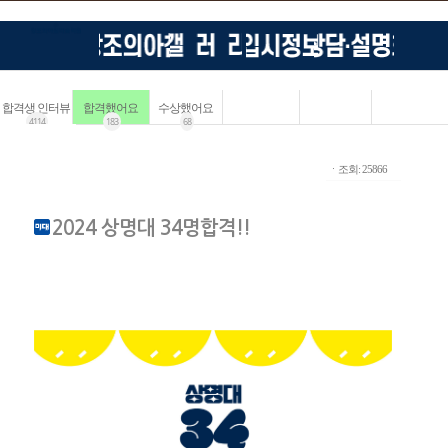
합격생 인터뷰
합격했어요
수상했어요
4114
183
68
ㆍ조회: 25866
2024 상명대 34명합격!!