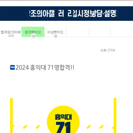
합격생 인터뷰
합격했어요
수상했어요
4114
183
68
ㆍ조회: 27554
2024 홍익대 71명합격!!