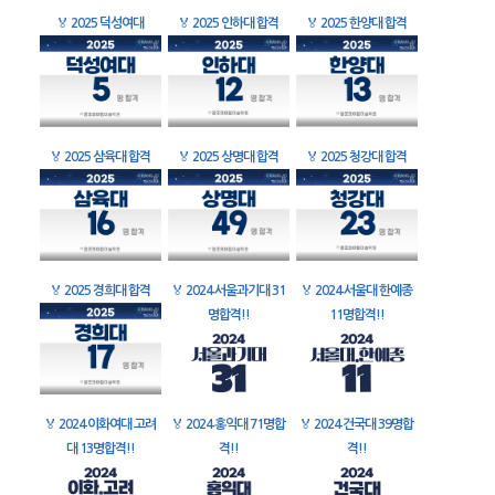
🏅
2025 덕성여대
🏅
2025 인하대 합격
🏅
2025 한양대 합격
🏅
2025 삼육대 합격
🏅
2025 상명대 합격
🏅
2025 청강대 합격
🏅
2025 경희대 합격
🏅
2024 서울과기대 31
🏅
2024 서울대 한예종
명합격!!
11명합격!!
🏅
2024 이화여대 고려
🏅
2024 홍익대 71명합
🏅
2024 건국대 39명합
대 13명합격!!
격!!
격!!