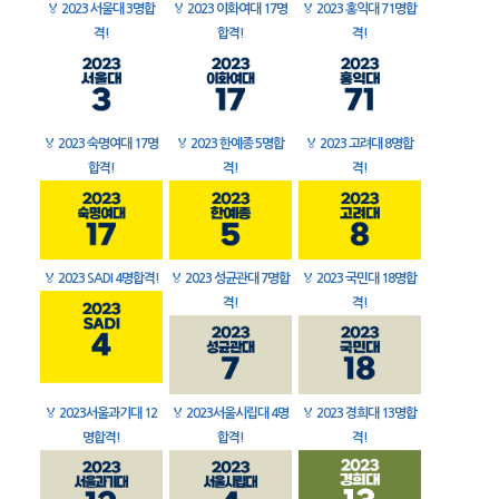
🏅
2023 서울대 3명합
🏅
2023 이화여대 17명
🏅
2023 홍익대 71명합
격!
합격!
격!
🏅
2023 숙명여대 17명
🏅
2023 한예종 5명합
🏅
2023 고려대 8명합
합격!
격!
격!
🏅
2023 SADI 4명합격!
🏅
2023 성균관대 7명합
🏅
2023 국민대 18명합
격!
격!
🏅
2023서울과기대 12
🏅
2023서울시립대 4명
🏅
2023 경희대 13명합
명합격!
합격!
격!