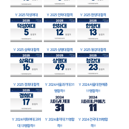
🏅
2025 덕성여대
🏅
2025 인하대 합격
🏅
2025 한양대 합격
🏅
2025 삼육대 합격
🏅
2025 상명대 합격
🏅
2025 청강대 합격
🏅
2025 경희대 합격
🏅
2024 서울과기대 31
🏅
2024 서울대 한예종
명합격!!
11명합격!!
🏅
2024 이화여대 고려
🏅
2024 홍익대 71명합
🏅
2024 건국대 39명합
대 13명합격!!
격!!
격!!