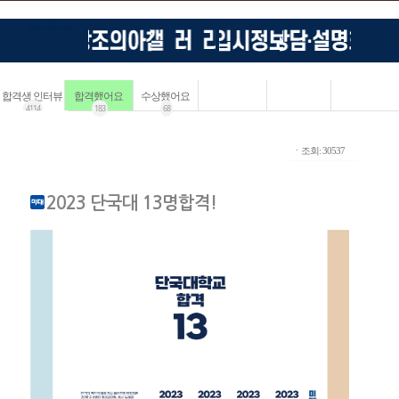
합격생 인터뷰
합격했어요
수상했어요
4114
183
68
ㆍ조회: 30537
2023 단국대 13명합격!