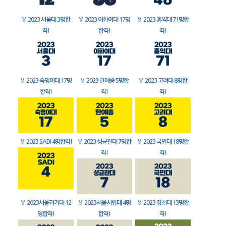
🏅
2023 서울대 3명합
🏅
2023 이화여대 17명
🏅
2023 홍익대 71명합
격!
합격!
격!
🏅
2023 숙명여대 17명
🏅
2023 한예종 5명합
🏅
2023 고려대 8명합
합격!
격!
격!
🏅
2023 SADI 4명합격!
🏅
2023 성균관대 7명합
🏅
2023 국민대 18명합
격!
격!
🏅
2023서울과기대 12
🏅
2023서울시립대 4명
🏅
2023 경희대 13명합
명합격!
합격!
격!