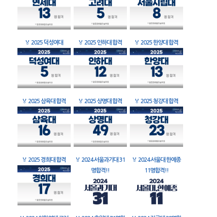
🏅
2025 덕성여대
🏅
2025 인하대 합격
🏅
2025 한양대 합격
🏅
2025 삼육대 합격
🏅
2025 상명대 합격
🏅
2025 청강대 합격
🏅
2025 경희대 합격
🏅
2024 서울과기대 31
🏅
2024 서울대 한예종
명합격!!
11명합격!!