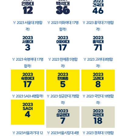
🏅
2023 서울대 3명합
🏅
2023 이화여대 17명
🏅
2023 홍익대 71명합
격!
합격!
격!
🏅
2023 숙명여대 17명
🏅
2023 한예종 5명합
🏅
2023 고려대 8명합
합격!
격!
격!
🏅
2023 SADI 4명합격!
🏅
2023 성균관대 7명합
🏅
2023 국민대 18명합
격!
격!
🏅
2023서울과기대 12
🏅
2023서울시립대 4명
🏅
2023 경희대 13명합