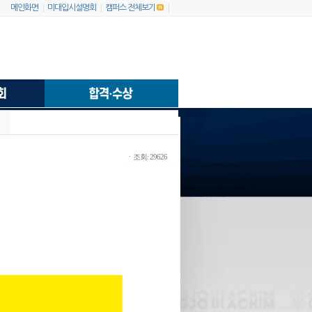
|
|
|
메인화면
미대입시설명회
캠퍼스 전체보기
ㆍ조회: 29626