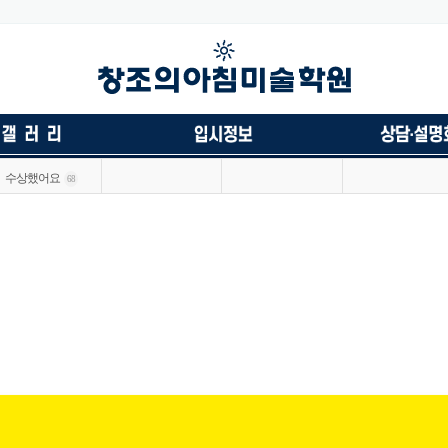
수상했어요
68