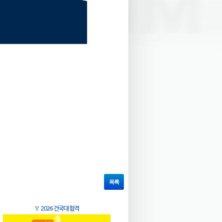
목록
🏅
2026 건국대 합격