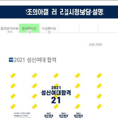
합격생 인터뷰
합격했어요
수상했어요
4114
183
68
ㆍ조회: 37462
2021 성신여대 합격