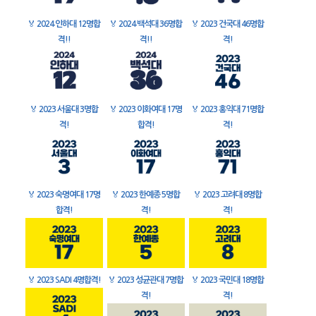
🏅
2024 인하대 12명합
🏅
2024 백석대 36명합
🏅
2023 건국대 46명합
격!!
격!!
격!
🏅
2023 서울대 3명합
🏅
2023 이화여대 17명
🏅
2023 홍익대 71명합
격!
합격!
격!
🏅
2023 숙명여대 17명
🏅
2023 한예종 5명합
🏅
2023 고려대 8명합
합격!
격!
격!
🏅
2023 SADI 4명합격!
🏅
2023 성균관대 7명합
🏅
2023 국민대 18명합
격!
격!