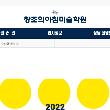
수상했어요
68