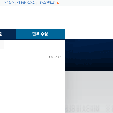
|
|
|
메인화면
미대입시설명회
캠퍼스 전체보기
ㆍ조회: 32907