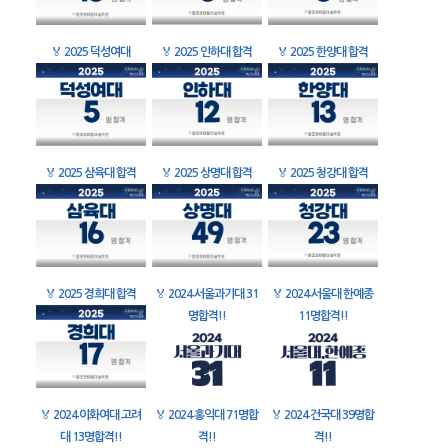
🏅
2025 덕성여대
🏅
2025 인하대 합격
🏅
2025 한양대 합격
🏅
2025 삼육대 합격
🏅
2025 상명대 합격
🏅
2025 청강대 합격
🏅
2025 경희대 합격
🏅
2024 서울과기대 31
🏅
2024 서울대 한예종
명합격!!
11명합격!!
🏅
2024 이화여대 고려
🏅
2024 홍익대 71명합
🏅
2024 건국대 39명합
대 13명합격!!
격!!
격!!