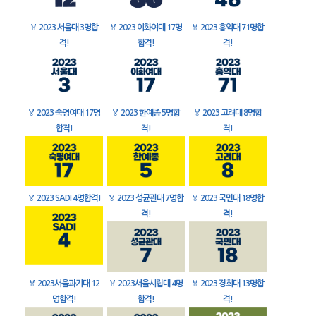
🏅
2023 서울대 3명합
🏅
2023 이화여대 17명
🏅
2023 홍익대 71명합
격!
합격!
격!
🏅
2023 숙명여대 17명
🏅
2023 한예종 5명합
🏅
2023 고려대 8명합
합격!
격!
격!
🏅
2023 SADI 4명합격!
🏅
2023 성균관대 7명합
🏅
2023 국민대 18명합
격!
격!
🏅
2023서울과기대 12
🏅
2023서울시립대 4명
🏅
2023 경희대 13명합
명합격!
합격!
격!