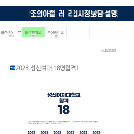
합격생 인터뷰
합격했어요
수상했어요
4114
183
68
ㆍ조회: 29865
2023 성신여대 18명합격!