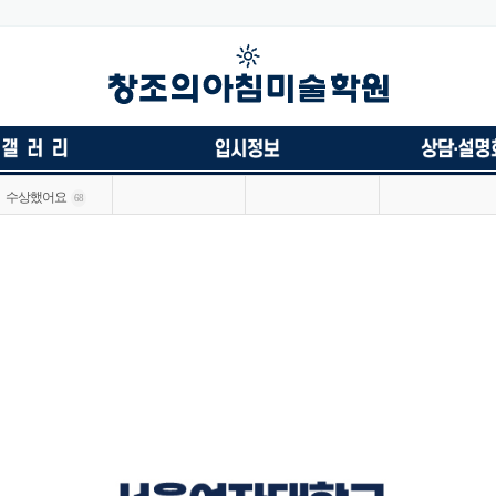
수상했어요
68