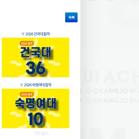
목록
🏅
2026 건국대 합격
🏅
2026 숙명여대 합격