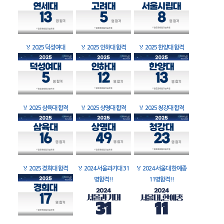
🏅
2025 덕성여대
🏅
2025 인하대 합격
🏅
2025 한양대 합격
🏅
2025 삼육대 합격
🏅
2025 상명대 합격
🏅
2025 청강대 합격
🏅
2025 경희대 합격
🏅
2024 서울과기대 31
🏅
2024 서울대 한예종
명합격!!
11명합격!!