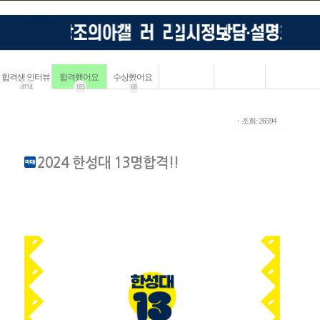
합격생 인터뷰
합격했어요
수상했어요
4114
183
68
ㆍ조회: 26594
2024 한성대 13명합격!!