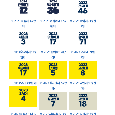
🏅
2023 서울대 3명합
🏅
2023 이화여대 17명
🏅
2023 홍익대 71명합
격!
합격!
격!
🏅
2023 숙명여대 17명
🏅
2023 한예종 5명합
🏅
2023 고려대 8명합
합격!
격!
격!
🏅
2023 SADI 4명합격!
🏅
2023 성균관대 7명합
🏅
2023 국민대 18명합
격!
격!
🏅
2023서울과기대 12
🏅
2023서울시립대 4명
🏅
2023 경희대 13명합