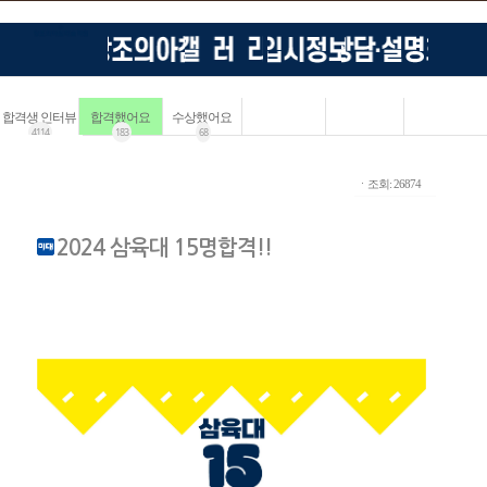
합격생 인터뷰
합격했어요
수상했어요
4114
183
68
ㆍ조회: 26874
2024 삼육대 15명합격!!