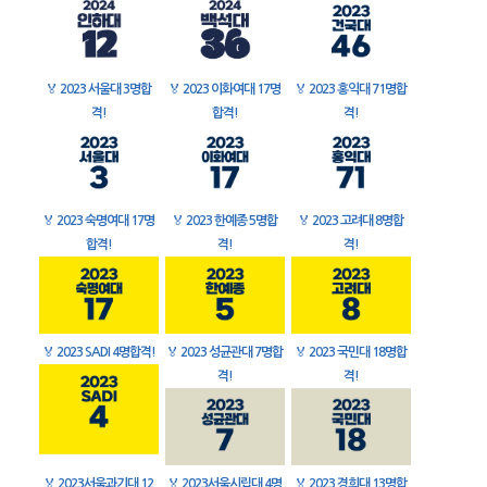
🏅
2023 서울대 3명합
🏅
2023 이화여대 17명
🏅
2023 홍익대 71명합
격!
합격!
격!
🏅
2023 숙명여대 17명
🏅
2023 한예종 5명합
🏅
2023 고려대 8명합
합격!
격!
격!
🏅
2023 SADI 4명합격!
🏅
2023 성균관대 7명합
🏅
2023 국민대 18명합
격!
격!
🏅
2023서울과기대 12
🏅
2023서울시립대 4명
🏅
2023 경희대 13명합