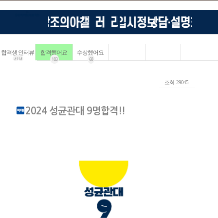
합격생 인터뷰
합격했어요
수상했어요
4114
183
68
ㆍ조회: 29045
2024 성균관대 9명합격!!