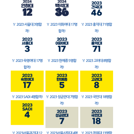
🏅
2023 서울대 3명합
🏅
2023 이화여대 17명
🏅
2023 홍익대 71명합
격!
합격!
격!
🏅
2023 숙명여대 17명
🏅
2023 한예종 5명합
🏅
2023 고려대 8명합
합격!
격!
격!
🏅
2023 SADI 4명합격!
🏅
2023 성균관대 7명합
🏅
2023 국민대 18명합
격!
격!
🏅
2023서울과기대 12
🏅
2023서울시립대 4명
🏅
2023 경희대 13명합