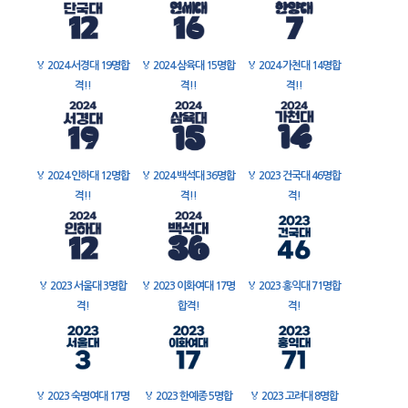
🏅
2024 서경대 19명합
🏅
2024 삼육대 15명합
🏅
2024 가천대 14명합
격!!
격!!
격!!
🏅
2024 인하대 12명합
🏅
2024 백석대 36명합
🏅
2023 건국대 46명합
격!!
격!!
격!
🏅
2023 서울대 3명합
🏅
2023 이화여대 17명
🏅
2023 홍익대 71명합
격!
합격!
격!
🏅
2023 숙명여대 17명
🏅
2023 한예종 5명합
🏅
2023 고려대 8명합