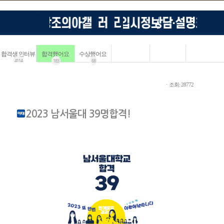
합격생 인터뷰
합격했어요
수상했어요
4114
183
68
ㆍ조회: 28772
2023 남서울대 39명합격!