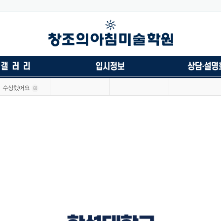
수상했어요
68