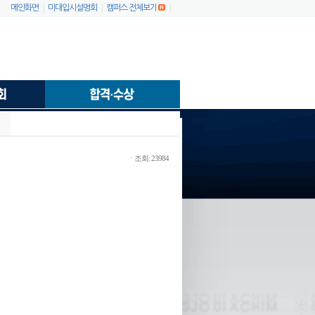
|
|
|
메인화면
미대입시설명회
캠퍼스 전체보기
ㆍ조회: 23984