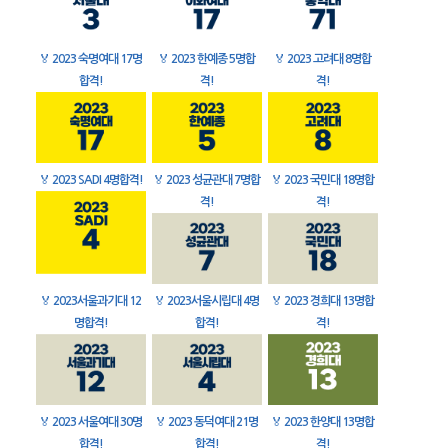
🏅
2023 숙명여대 17명
🏅
2023 한예종 5명합
🏅
2023 고려대 8명합
합격!
격!
격!
🏅
2023 SADI 4명합격!
🏅
2023 성균관대 7명합
🏅
2023 국민대 18명합
격!
격!
🏅
2023서울과기대 12
🏅
2023서울시립대 4명
🏅
2023 경희대 13명합
명합격!
합격!
격!
🏅
2023 서울여대 30명
🏅
2023 동덕여대 21명
🏅
2023 한양대 13명합
합격!
합격!
격!