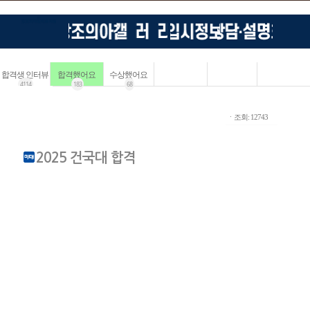
합격생 인터뷰
합격했어요
수상했어요
4114
183
68
ㆍ조회: 12743
2025 건국대 합격