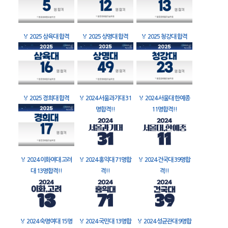
🏅
2025 삼육대 합격
🏅
2025 상명대 합격
🏅
2025 청강대 합격
🏅
2025 경희대 합격
🏅
2024 서울과기대 31
🏅
2024 서울대 한예종
명합격!!
11명합격!!
🏅
2024 이화여대 고려
🏅
2024 홍익대 71명합
🏅
2024 건국대 39명합
대 13명합격!!
격!!
격!!
🏅
2024 숙명여대 15명
🏅
2024 국민대 13명합
🏅
2024 성균관대 9명합