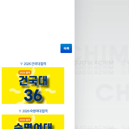
목록
🏅
2026 건국대 합격
🏅
2026 숙명여대 합격