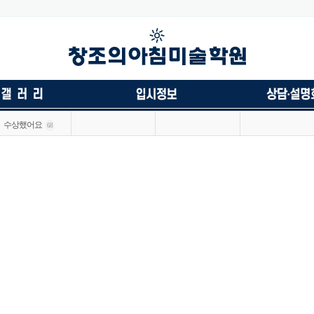
수상했어요
68