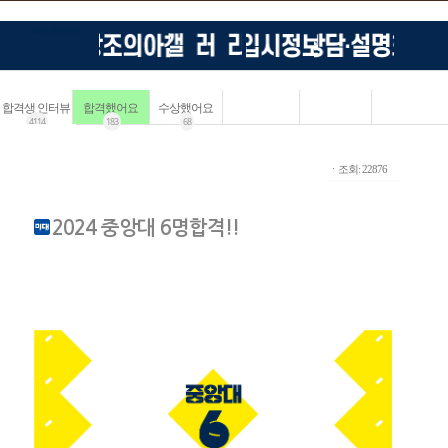
합격생 인터뷰
합격했어요
수상했어요
4114
183
68
ㆍ조회: 22876
2024 중앙대 6명합격!!