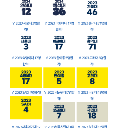
🏅
2023 서울대 3명합
🏅
2023 이화여대 17명
🏅
2023 홍익대 71명합
격!
합격!
격!
🏅
2023 숙명여대 17명
🏅
2023 한예종 5명합
🏅
2023 고려대 8명합
합격!
격!
격!
🏅
2023 SADI 4명합격!
🏅
2023 성균관대 7명합
🏅
2023 국민대 18명합
격!
격!
🏅
2023서울과기대 12
🏅
2023서울시립대 4명
🏅
2023 경희대 13명합