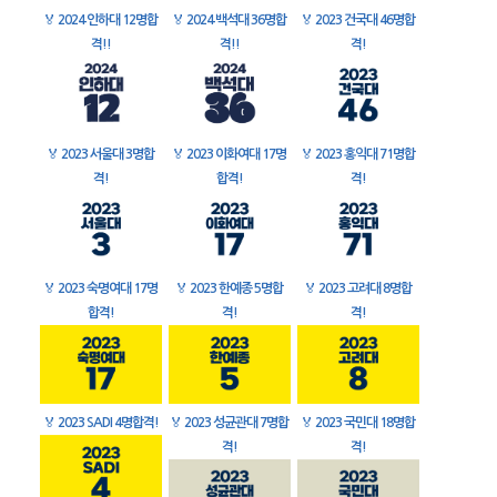
🏅
2024 인하대 12명합
🏅
2024 백석대 36명합
🏅
2023 건국대 46명합
격!!
격!!
격!
🏅
2023 서울대 3명합
🏅
2023 이화여대 17명
🏅
2023 홍익대 71명합
격!
합격!
격!
🏅
2023 숙명여대 17명
🏅
2023 한예종 5명합
🏅
2023 고려대 8명합
합격!
격!
격!
🏅
2023 SADI 4명합격!
🏅
2023 성균관대 7명합
🏅
2023 국민대 18명합
격!
격!