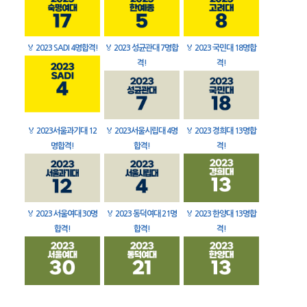
🏅
2023 SADI 4명합격!
🏅
2023 성균관대 7명합
🏅
2023 국민대 18명합
격!
격!
🏅
2023서울과기대 12
🏅
2023서울시립대 4명
🏅
2023 경희대 13명합
명합격!
합격!
격!
🏅
2023 서울여대 30명
🏅
2023 동덕여대 21명
🏅
2023 한양대 13명합
합격!
합격!
격!