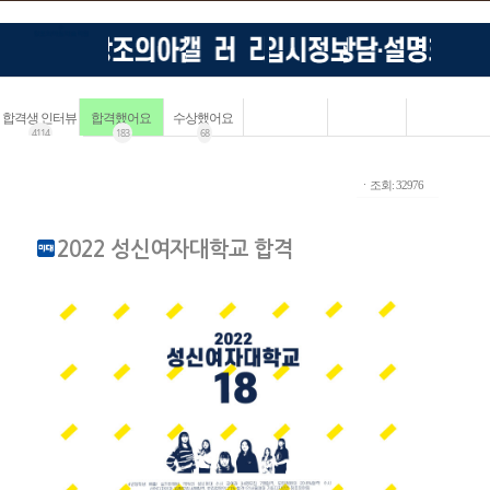
합격생 인터뷰
합격했어요
수상했어요
4114
183
68
ㆍ조회: 32976
2022 성신여자대학교 합격