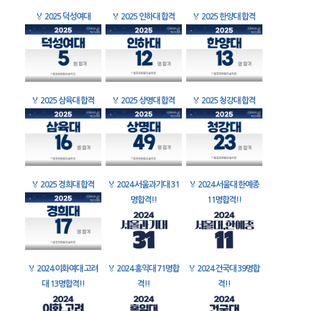
🏅
2025 덕성여대
🏅
2025 인하대 합격
🏅
2025 한양대 합격
🏅
2025 삼육대 합격
🏅
2025 상명대 합격
🏅
2025 청강대 합격
🏅
2025 경희대 합격
🏅
2024 서울과기대 31
🏅
2024 서울대 한예종
명합격!!
11명합격!!
🏅
2024 이화여대 고려
🏅
2024 홍익대 71명합
🏅
2024 건국대 39명합
대 13명합격!!
격!!
격!!