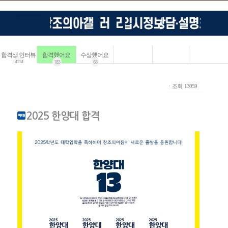
합격생 인터뷰
합격했어요
수상했어요
4114
183
68
ㆍ조회: 13059
2025 한양대 합격