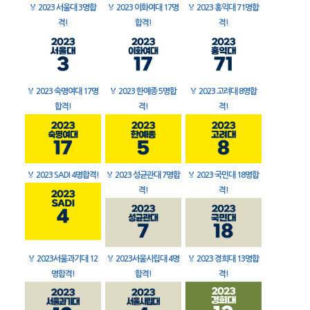
🏅
2023 서울대 3명합
🏅
2023 이화여대 17명
🏅
2023 홍익대 71명합
격!
합격!
격!
🏅
2023 숙명여대 17명
🏅
2023 한예종 5명합
🏅
2023 고려대 8명합
합격!
격!
격!
🏅
2023 SADI 4명합격!
🏅
2023 성균관대 7명합
🏅
2023 국민대 18명합
격!
격!
🏅
2023서울과기대 12
🏅
2023서울시립대 4명
🏅
2023 경희대 13명합
명합격!
합격!
격!