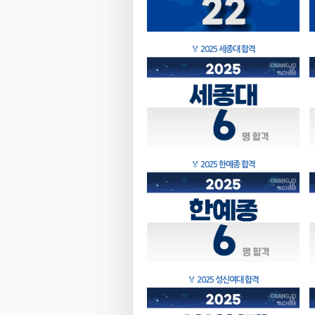
🏅
2025 세종대 합격
🏅
2025 한예종 합격
🏅
2025 성신여대 합격