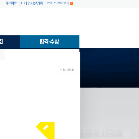
|
|
|
메인화면
미대입시설명회
캠퍼스 전체보기
ㆍ조회: 26541