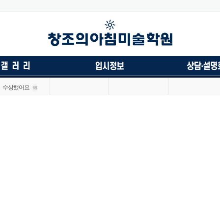
수상했어요
68