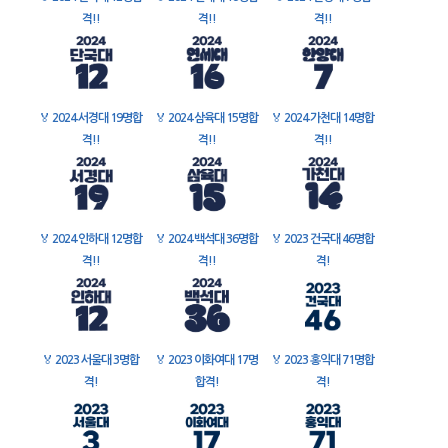
격!!
격!!
격!!
🏅
2024 서경대 19명합
🏅
2024 삼육대 15명합
🏅
2024 가천대 14명합
격!!
격!!
격!!
🏅
2024 인하대 12명합
🏅
2024 백석대 36명합
🏅
2023 건국대 46명합
격!!
격!!
격!
🏅
2023 서울대 3명합
🏅
2023 이화여대 17명
🏅
2023 홍익대 71명합
격!
합격!
격!