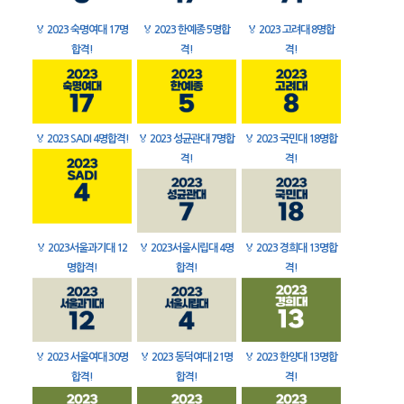
🏅
2023 숙명여대 17명
🏅
2023 한예종 5명합
🏅
2023 고려대 8명합
합격!
격!
격!
🏅
2023 SADI 4명합격!
🏅
2023 성균관대 7명합
🏅
2023 국민대 18명합
격!
격!
🏅
2023서울과기대 12
🏅
2023서울시립대 4명
🏅
2023 경희대 13명합
명합격!
합격!
격!
🏅
2023 서울여대 30명
🏅
2023 동덕여대 21명
🏅
2023 한양대 13명합
합격!
합격!
격!