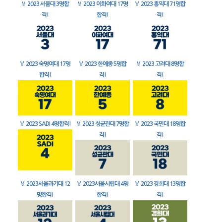
🏅
2023 서울대 3명합
🏅
2023 이화여대 17명
🏅
2023 홍익대 71명합
격!
합격!
격!
🏅
2023 숙명여대 17명
🏅
2023 한예종 5명합
🏅
2023 고려대 8명합
합격!
격!
격!
🏅
2023 SADI 4명합격!
🏅
2023 성균관대 7명합
🏅
2023 국민대 18명합
격!
격!
🏅
2023서울과기대 12
🏅
2023서울시립대 4명
🏅
2023 경희대 13명합
명합격!
합격!
격!