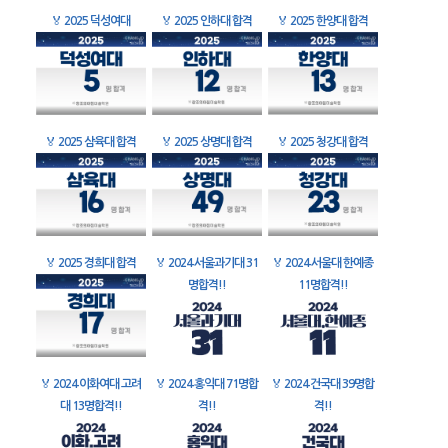
🏅
2025 덕성여대
🏅
2025 인하대 합격
🏅
2025 한양대 합격
🏅
2025 삼육대 합격
🏅
2025 상명대 합격
🏅
2025 청강대 합격
🏅
2025 경희대 합격
🏅
2024 서울과기대 31
🏅
2024 서울대 한예종
명합격!!
11명합격!!
🏅
2024 이화여대 고려
🏅
2024 홍익대 71명합
🏅
2024 건국대 39명합
대 13명합격!!
격!!
격!!