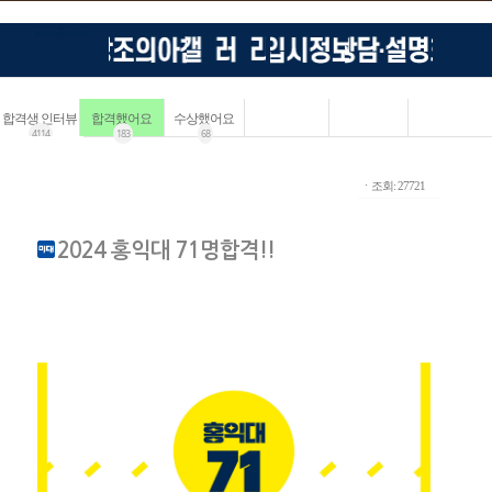
합격생 인터뷰
합격했어요
수상했어요
4114
183
68
ㆍ조회: 27721
2024 홍익대 71명합격!!