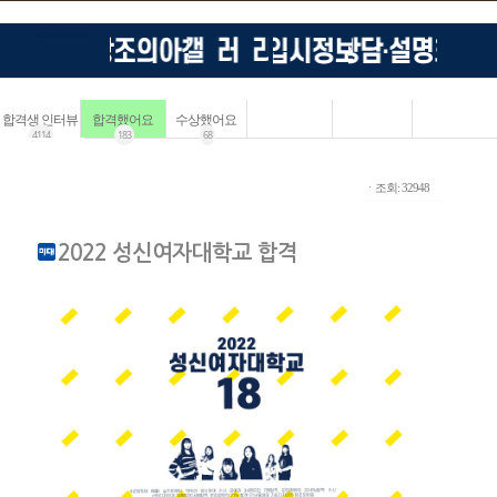
합격생 인터뷰
합격했어요
수상했어요
4114
183
68
ㆍ조회: 32948
2022 성신여자대학교 합격