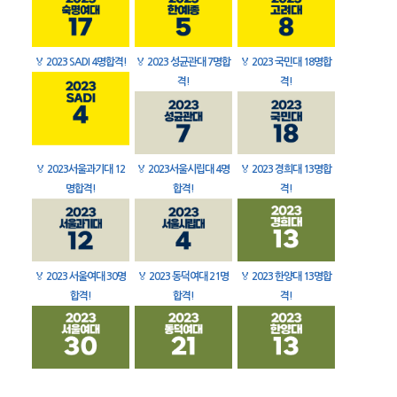
🏅
2023 SADI 4명합격!
🏅
2023 성균관대 7명합
🏅
2023 국민대 18명합
격!
격!
🏅
2023서울과기대 12
🏅
2023서울시립대 4명
🏅
2023 경희대 13명합
명합격!
합격!
격!
🏅
2023 서울여대 30명
🏅
2023 동덕여대 21명
🏅
2023 한양대 13명합
합격!
합격!
격!