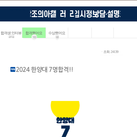
합격생 인터뷰
합격했어요
수상했어요
4114
183
68
ㆍ조회: 24139
2024 한양대 7명합격!!