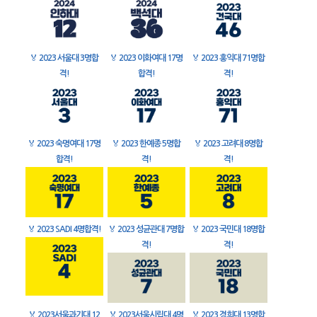
🏅
2023 서울대 3명합
🏅
2023 이화여대 17명
🏅
2023 홍익대 71명합
격!
합격!
격!
🏅
2023 숙명여대 17명
🏅
2023 한예종 5명합
🏅
2023 고려대 8명합
합격!
격!
격!
🏅
2023 SADI 4명합격!
🏅
2023 성균관대 7명합
🏅
2023 국민대 18명합
격!
격!
🏅
2023서울과기대 12
🏅
2023서울시립대 4명
🏅
2023 경희대 13명합