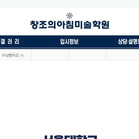
수상했어요
68