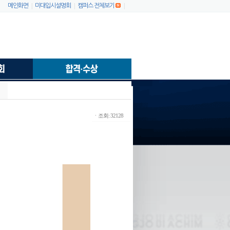
|
|
|
메인화면
미대입시설명회
캠퍼스 전체보기
ㆍ조회: 32128