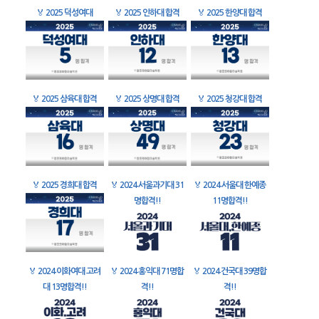
🏅
2025 덕성여대
🏅
2025 인하대 합격
🏅
2025 한양대 합격
🏅
2025 삼육대 합격
🏅
2025 상명대 합격
🏅
2025 청강대 합격
🏅
2025 경희대 합격
🏅
2024 서울과기대 31
🏅
2024 서울대 한예종
명합격!!
11명합격!!
🏅
2024 이화여대 고려
🏅
2024 홍익대 71명합
🏅
2024 건국대 39명합
대 13명합격!!
격!!
격!!