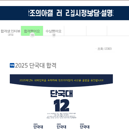
합격생 인터뷰
합격했어요
수상했어요
4114
183
68
ㆍ조회: 13303
2025 단국대 합격