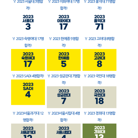
🏅
2023 서울대 3명합
🏅
2023 이화여대 17명
🏅
2023 홍익대 71명합
격!
합격!
격!
🏅
2023 숙명여대 17명
🏅
2023 한예종 5명합
🏅
2023 고려대 8명합
합격!
격!
격!
🏅
2023 SADI 4명합격!
🏅
2023 성균관대 7명합
🏅
2023 국민대 18명합
격!
격!
🏅
2023서울과기대 12
🏅
2023서울시립대 4명
🏅
2023 경희대 13명합
명합격!
합격!
격!