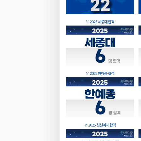
🏅
2025 세종대 합격
🏅
2025 한예종 합격
🏅
2025 성신여대 합격