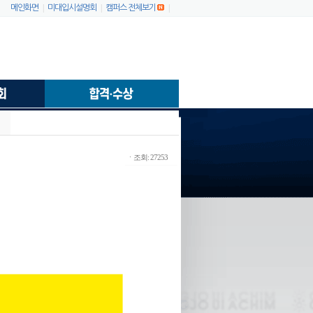
|
|
|
메인화면
미대입시설명회
캠퍼스 전체보기
ㆍ조회: 27253