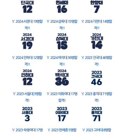
🏅
2024 서경대 19명합
🏅
2024 삼육대 15명합
🏅
2024 가천대 14명합
격!!
격!!
격!!
🏅
2024 인하대 12명합
🏅
2024 백석대 36명합
🏅
2023 건국대 46명합
격!!
격!!
격!
🏅
2023 서울대 3명합
🏅
2023 이화여대 17명
🏅
2023 홍익대 71명합
격!
합격!
격!
🏅
2023 숙명여대 17명
🏅
2023 한예종 5명합
🏅
2023 고려대 8명합