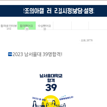
합격생 인터뷰
합격했어요
수상했어요
4114
183
68
ㆍ조회: 28778
2023 남서울대 39명합격!