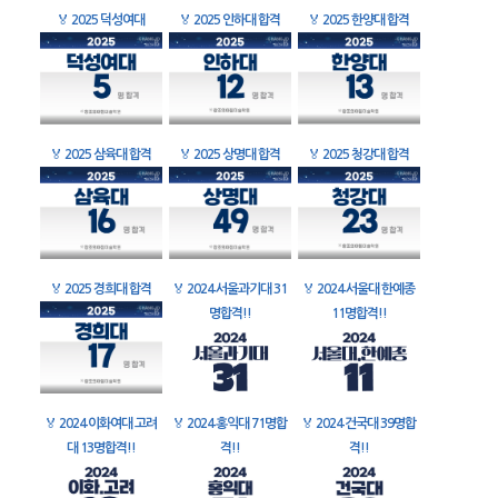
🏅
2025 덕성여대
🏅
2025 인하대 합격
🏅
2025 한양대 합격
🏅
2025 삼육대 합격
🏅
2025 상명대 합격
🏅
2025 청강대 합격
🏅
2025 경희대 합격
🏅
2024 서울과기대 31
🏅
2024 서울대 한예종
명합격!!
11명합격!!
🏅
2024 이화여대 고려
🏅
2024 홍익대 71명합
🏅
2024 건국대 39명합
대 13명합격!!
격!!
격!!