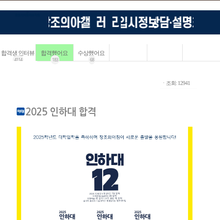
합격생 인터뷰
합격했어요
수상했어요
4114
183
68
ㆍ조회: 12941
2025 인하대 합격