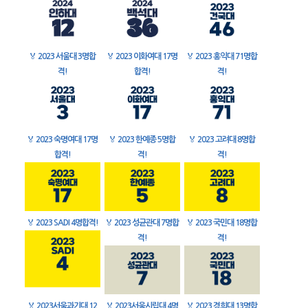
🏅
2023 서울대 3명합
🏅
2023 이화여대 17명
🏅
2023 홍익대 71명합
격!
합격!
격!
🏅
2023 숙명여대 17명
🏅
2023 한예종 5명합
🏅
2023 고려대 8명합
합격!
격!
격!
🏅
2023 SADI 4명합격!
🏅
2023 성균관대 7명합
🏅
2023 국민대 18명합
격!
격!
🏅
2023서울과기대 12
🏅
2023서울시립대 4명
🏅
2023 경희대 13명합