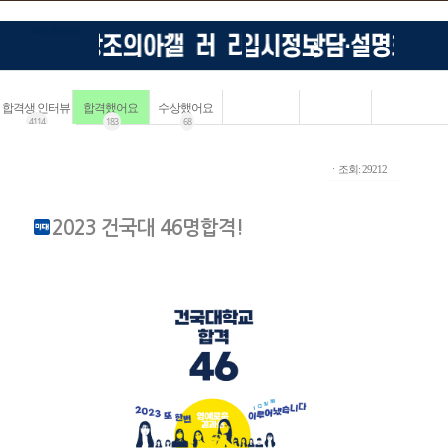
합격생 인터뷰
합격했어요
수상했어요
4114
183
68
ㆍ조회: 29212
2023 건국대 46명합격!