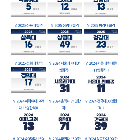
🏅
2025 삼육대 합격
🏅
2025 상명대 합격
🏅
2025 청강대 합격
🏅
2025 경희대 합격
🏅
2024 서울과기대 31
🏅
2024 서울대 한예종
명합격!!
11명합격!!
🏅
2024 이화여대 고려
🏅
2024 홍익대 71명합
🏅
2024 건국대 39명합
대 13명합격!!
격!!
격!!
🏅
2024 숙명여대 15명
🏅
2024 국민대 13명합
🏅
2024 성균관대 9명합