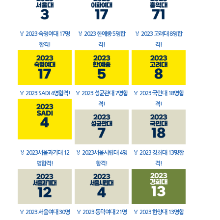
🏅
2023 숙명여대 17명
🏅
2023 한예종 5명합
🏅
2023 고려대 8명합
합격!
격!
격!
🏅
2023 SADI 4명합격!
🏅
2023 성균관대 7명합
🏅
2023 국민대 18명합
격!
격!
🏅
2023서울과기대 12
🏅
2023서울시립대 4명
🏅
2023 경희대 13명합
명합격!
합격!
격!
🏅
2023 서울여대 30명
🏅
2023 동덕여대 21명
🏅
2023 한양대 13명합