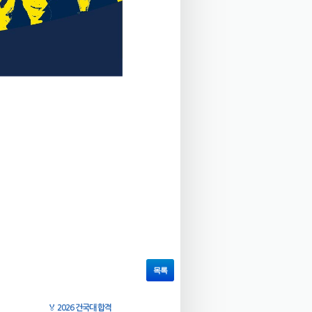
목록
🏅
2026 건국대 합격