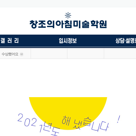
수상했어요
68