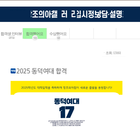
합격생 인터뷰
합격했어요
수상했어요
4114
183
68
ㆍ조회: 13161
2025 동덕여대 합격