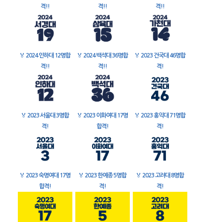
격!!
격!!
격!!
🏅
2024 인하대 12명합
🏅
2024 백석대 36명합
🏅
2023 건국대 46명합
격!!
격!!
격!
🏅
2023 서울대 3명합
🏅
2023 이화여대 17명
🏅
2023 홍익대 71명합
격!
합격!
격!
🏅
2023 숙명여대 17명
🏅
2023 한예종 5명합
🏅
2023 고려대 8명합
합격!
격!
격!