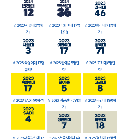
🏅
2023 서울대 3명합
🏅
2023 이화여대 17명
🏅
2023 홍익대 71명합
격!
합격!
격!
🏅
2023 숙명여대 17명
🏅
2023 한예종 5명합
🏅
2023 고려대 8명합
합격!
격!
격!
🏅
2023 SADI 4명합격!
🏅
2023 성균관대 7명합
🏅
2023 국민대 18명합
격!
격!
🏅
2023서울과기대 12
🏅
2023서울시립대 4명
🏅
2023 경희대 13명합