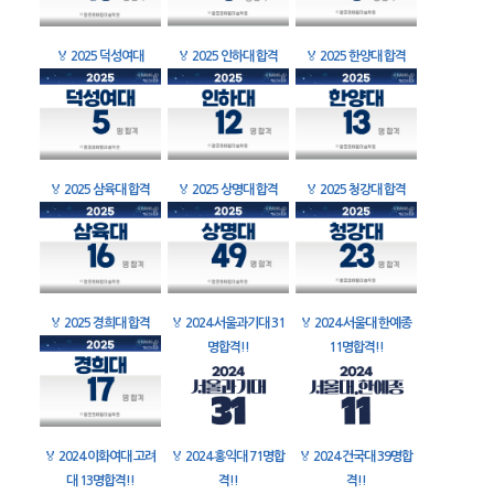
🏅
2025 덕성여대
🏅
2025 인하대 합격
🏅
2025 한양대 합격
🏅
2025 삼육대 합격
🏅
2025 상명대 합격
🏅
2025 청강대 합격
🏅
2025 경희대 합격
🏅
2024 서울과기대 31
🏅
2024 서울대 한예종
명합격!!
11명합격!!
🏅
2024 이화여대 고려
🏅
2024 홍익대 71명합
🏅
2024 건국대 39명합
대 13명합격!!
격!!
격!!