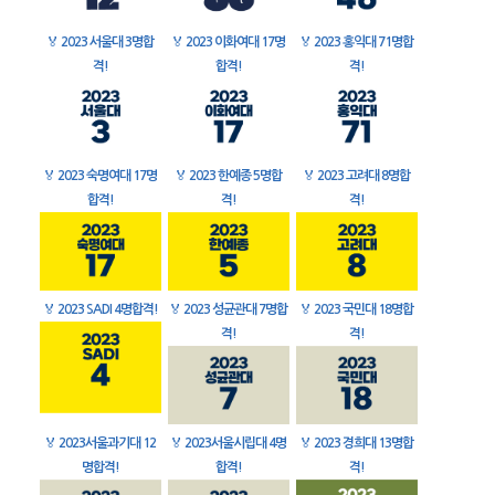
🏅
2023 서울대 3명합
🏅
2023 이화여대 17명
🏅
2023 홍익대 71명합
격!
합격!
격!
🏅
2023 숙명여대 17명
🏅
2023 한예종 5명합
🏅
2023 고려대 8명합
합격!
격!
격!
🏅
2023 SADI 4명합격!
🏅
2023 성균관대 7명합
🏅
2023 국민대 18명합
격!
격!
🏅
2023서울과기대 12
🏅
2023서울시립대 4명
🏅
2023 경희대 13명합
명합격!
합격!
격!