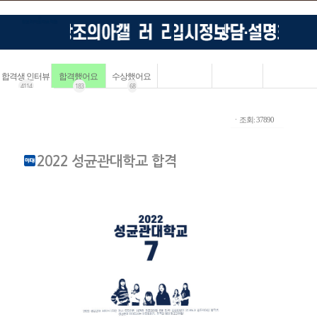
합격생 인터뷰
합격했어요
수상했어요
4114
183
68
ㆍ조회: 37890
2022 성균관대학교 합격