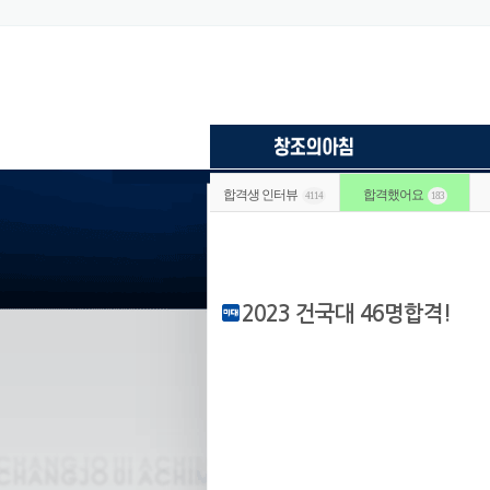
합격생 인터뷰
합격했어요
4114
183
2023 건국대 46명합격!