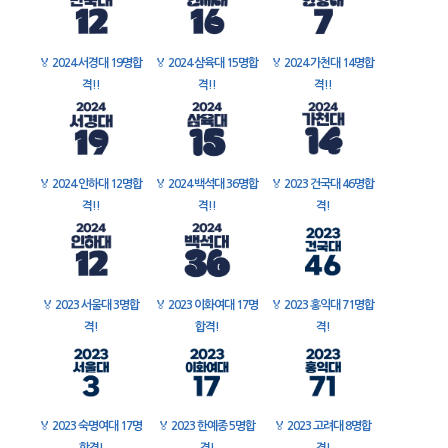
🏅
2024 서경대 19명합
🏅
2024 삼육대 15명합
🏅
2024 가천대 14명합
격!!
격!!
격!!
🏅
2024 인하대 12명합
🏅
2024 백석대 36명합
🏅
2023 건국대 46명합
격!!
격!!
격!
🏅
2023 서울대 3명합
🏅
2023 이화여대 17명
🏅
2023 홍익대 71명합
격!
합격!
격!
🏅
2023 숙명여대 17명
🏅
2023 한예종 5명합
🏅
2023 고려대 8명합