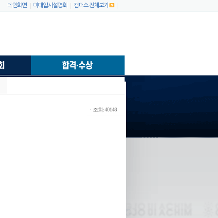
|
|
|
메인화면
미대입시설명회
캠퍼스 전체보기
ㆍ조회: 40148