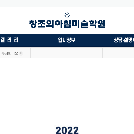
수상했어요
68