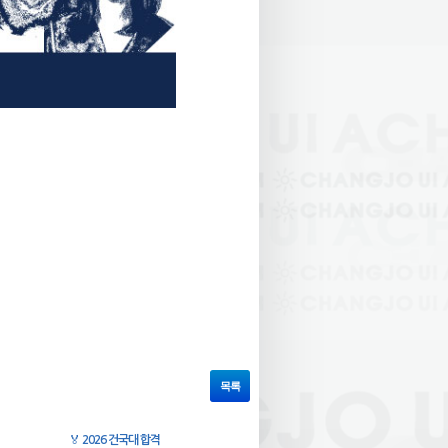
목록
🏅
2026 건국대 합격