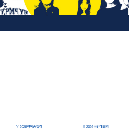
🏅
2026 한예종 합격
🏅
2026 국민대 합격