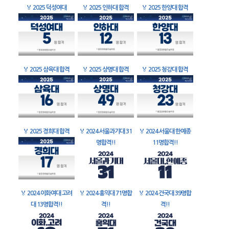
🏅
2025 덕성여대
🏅
2025 인하대 합격
🏅
2025 한양대 합격
🏅
2025 삼육대 합격
🏅
2025 상명대 합격
🏅
2025 청강대 합격
🏅
2025 경희대 합격
🏅
2024 서울과기대 31
🏅
2024 서울대 한예종
명합격!!
11명합격!!
🏅
2024 이화여대 고려
🏅
2024 홍익대 71명합
🏅
2024 건국대 39명합
대 13명합격!!
격!!
격!!