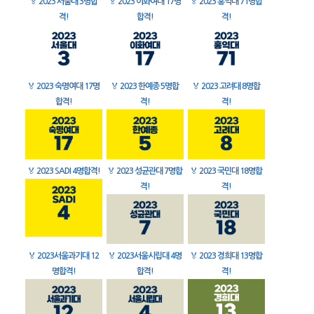
🏅
2023 서울대 3명합
🏅
2023 이화여대 17명
🏅
2023 홍익대 71명합
격!
합격!
격!
🏅
2023 숙명여대 17명
🏅
2023 한예종 5명합
🏅
2023 고려대 8명합
합격!
격!
격!
🏅
2023 SADI 4명합격!
🏅
2023 성균관대 7명합
🏅
2023 국민대 18명합
격!
격!
🏅
2023서울과기대 12
🏅
2023서울시립대 4명
🏅
2023 경희대 13명합
명합격!
합격!
격!