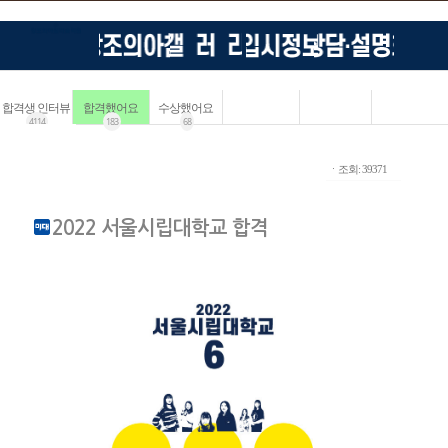
합격생 인터뷰
합격했어요
수상했어요
4114
183
68
ㆍ조회: 39371
2022 서울시립대학교 합격