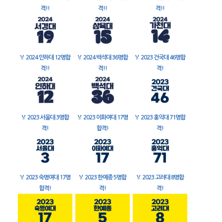
격!!
격!!
격!!
🏅
2024 인하대 12명합
🏅
2024 백석대 36명합
🏅
2023 건국대 46명합
격!!
격!!
격!
🏅
2023 서울대 3명합
🏅
2023 이화여대 17명
🏅
2023 홍익대 71명합
격!
합격!
격!
🏅
2023 숙명여대 17명
🏅
2023 한예종 5명합
🏅
2023 고려대 8명합
합격!
격!
격!