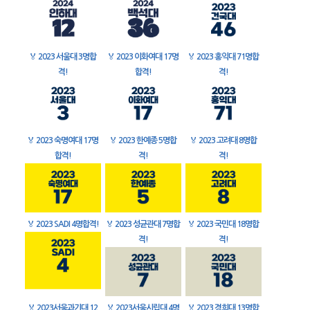
🏅
2023 서울대 3명합
🏅
2023 이화여대 17명
🏅
2023 홍익대 71명합
격!
합격!
격!
🏅
2023 숙명여대 17명
🏅
2023 한예종 5명합
🏅
2023 고려대 8명합
합격!
격!
격!
🏅
2023 SADI 4명합격!
🏅
2023 성균관대 7명합
🏅
2023 국민대 18명합
격!
격!
🏅
2023서울과기대 12
🏅
2023서울시립대 4명
🏅
2023 경희대 13명합