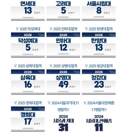
🏅
2025 덕성여대
🏅
2025 인하대 합격
🏅
2025 한양대 합격
🏅
2025 삼육대 합격
🏅
2025 상명대 합격
🏅
2025 청강대 합격
🏅
2025 경희대 합격
🏅
2024 서울과기대 31
🏅
2024 서울대 한예종
명합격!!
11명합격!!