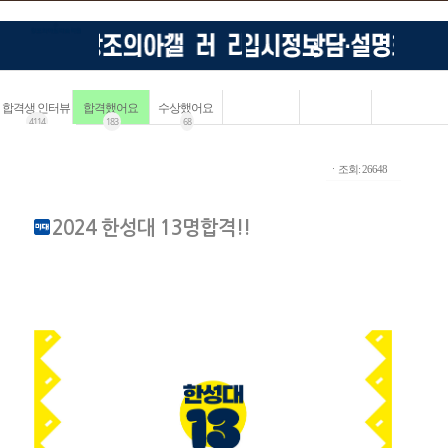
합격생 인터뷰
합격했어요
수상했어요
4114
183
68
ㆍ조회: 26648
2024 한성대 13명합격!!