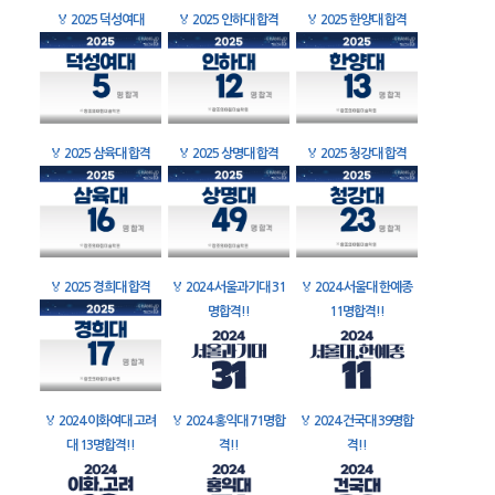
🏅
2025 덕성여대
🏅
2025 인하대 합격
🏅
2025 한양대 합격
🏅
2025 삼육대 합격
🏅
2025 상명대 합격
🏅
2025 청강대 합격
🏅
2025 경희대 합격
🏅
2024 서울과기대 31
🏅
2024 서울대 한예종
명합격!!
11명합격!!
🏅
2024 이화여대 고려
🏅
2024 홍익대 71명합
🏅
2024 건국대 39명합
대 13명합격!!
격!!
격!!