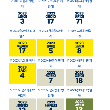
🏅
2023 서울대 3명합
🏅
2023 이화여대 17명
🏅
2023 홍익대 71명합
격!
합격!
격!
🏅
2023 숙명여대 17명
🏅
2023 한예종 5명합
🏅
2023 고려대 8명합
합격!
격!
격!
🏅
2023 SADI 4명합격!
🏅
2023 성균관대 7명합
🏅
2023 국민대 18명합
격!
격!
🏅
2023서울과기대 12
🏅
2023서울시립대 4명
🏅
2023 경희대 13명합
명합격!
합격!
격!