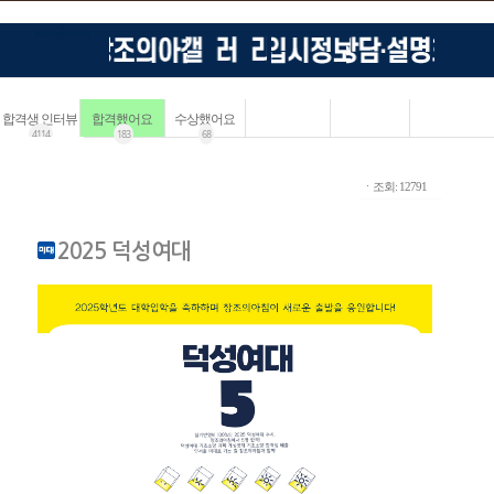
합격생 인터뷰
합격했어요
수상했어요
4114
183
68
ㆍ조회: 12791
2025 덕성여대