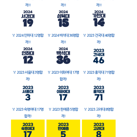
격!!
격!!
격!!
🏅
2024 인하대 12명합
🏅
2024 백석대 36명합
🏅
2023 건국대 46명합
격!!
격!!
격!
🏅
2023 서울대 3명합
🏅
2023 이화여대 17명
🏅
2023 홍익대 71명합
격!
합격!
격!
🏅
2023 숙명여대 17명
🏅
2023 한예종 5명합
🏅
2023 고려대 8명합
합격!
격!
격!