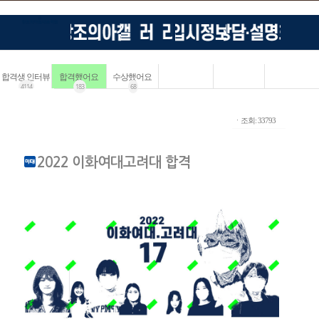
합격생 인터뷰
합격했어요
수상했어요
4114
183
68
ㆍ조회: 33793
2022 이화여대고려대 합격