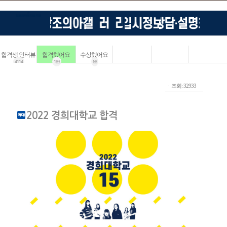
합격생 인터뷰
합격했어요
수상했어요
4114
183
68
ㆍ조회: 32933
2022 경희대학교 합격