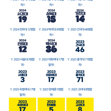
격!!
격!!
격!!
🏅
2024 인하대 12명합
🏅
2024 백석대 36명합
🏅
2023 건국대 46명합
격!!
격!!
격!
🏅
2023 서울대 3명합
🏅
2023 이화여대 17명
🏅
2023 홍익대 71명합
격!
합격!
격!
🏅
2023 숙명여대 17명
🏅
2023 한예종 5명합
🏅
2023 고려대 8명합
합격!
격!
격!