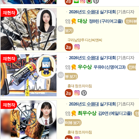
2
장
2026년도
수원대
실기대회
[기초디자
ㆍ
재현작
대상
인]
정0린 (구리여고졸)
인터뷰
323
보기
구리남양주 다산씨앤씨
2
장
2026년도
수원대
실기대회
[기초디자
ㆍ
재현작
우수상
인]
우유0 (신명여고3)
인터
322
뷰 보기
홍대 창조의아침
2
장
2026년도
수원대
실기대회
[기초디자
ㆍ
재현작
최우수상
인]
김0연 (예일디고졸)
인
321
터뷰 보기
홍대 창조의아침