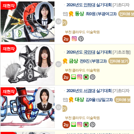
2026년도
인하대
실기대회
[기초디자
ㆍ
재현작
동상
인]
최0원 (부광여고3)
인터뷰 
308
기
부천 클라우드
미술학원
2
장
재현작
2026년도
국민대
실기대회
[기초조형]
ㆍ
금상
전0진 (부명고3)
인터뷰 보기
307
부천 클라우드
미술학원
2
장
2026년도
서경대
실기대회
[기초디자
ㆍ
재현작
대상
인]
김0율 (상일고3)
인터뷰 보
306
기
부천 클라우드
미술학원
2
장