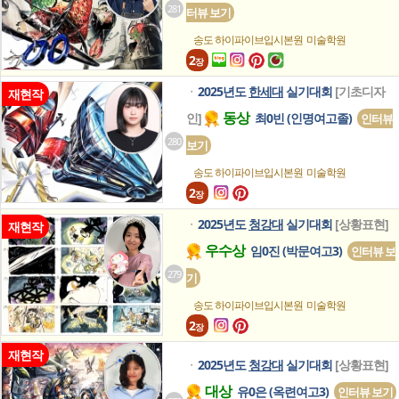
281
터뷰 보기
송도 하이파이브입시본원
미술학원
2
장
2025년도
한세대
실기대회
[기초디자
ㆍ
재현작
동상
인]
최0빈 (인명여고졸)
인터뷰
280
보기
송도 하이파이브입시본원
미술학원
2
장
2025년도
청강대
실기대회
[상황표현]
ㆍ
재현작
우수상
임0진 (박문여고3)
인터뷰 보
279
기
송도 하이파이브입시본원
미술학원
2
장
재현작
2025년도
청강대
실기대회
[상황표현]
ㆍ
대상
유0은 (옥련여고3)
인터뷰 보기