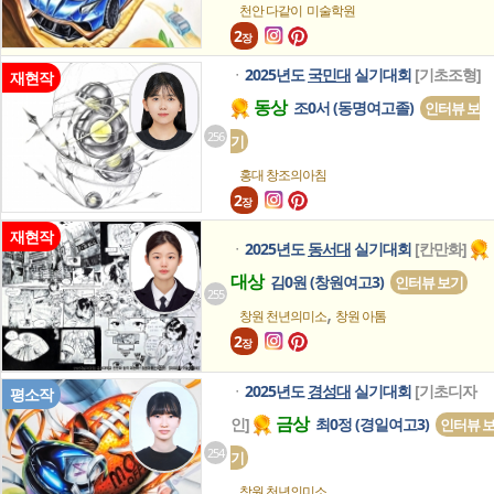
천안 다같이
미술학원
2
장
2025년도
국민대
실기대회
[기초조형]
ㆍ
재현작
동상
조0서 (동명여고졸)
인터뷰 보
256
기
홍대 창조의아침
2
장
재현작
2025년도
동서대
실기대회
[칸만화]
ㆍ
대상
김0원 (창원여고3)
인터뷰 보기
255
,
창원 천년의미소
창원 아톰
2
장
2025년도
경성대
실기대회
[기초디자
ㆍ
평소작
금상
인]
최0정 (경일여고3)
인터뷰 
254
기
창원 천년의미소