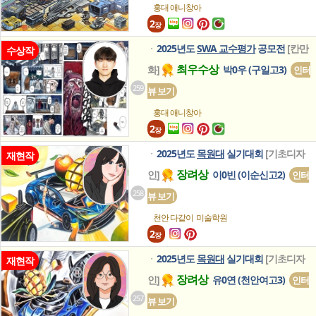
홍대 애니창아
2
장
2025년도
SWA 교수평가
공모전
[칸만
ㆍ
수상작
최우수상
화]
박0우 (구일고3)
인터
259
뷰 보기
홍대 애니창아
2
장
2025년도
목원대
실기대회
[기초디자
ㆍ
재현작
장려상
인]
이0빈 (이순신고2)
인터
258
뷰 보기
천안 다같이
미술학원
2
장
2025년도
목원대
실기대회
[기초디자
ㆍ
재현작
장려상
인]
유0연 (천안여고3)
인터
257
뷰 보기