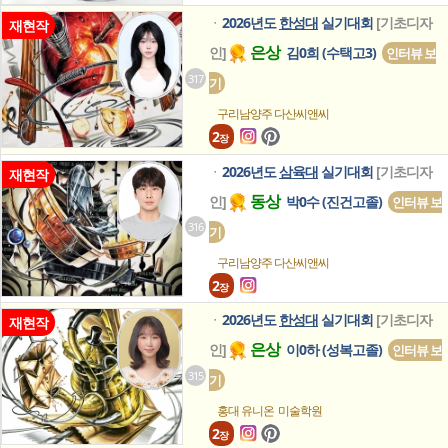
2026년도
한성대
실기대회
[기초디자
ㆍ
재현작
은상
인]
김0희 (수택고3)
인터뷰 보
317
기
구리남양주 다산씨앤씨
2
장
2026년도
삼육대
실기대회
[기초디자
ㆍ
재현작
동상
인]
박0수 (진건고졸)
인터뷰 보
316
기
구리남양주 다산씨앤씨
2
장
2026년도
한성대
실기대회
[기초디자
ㆍ
재현작
은상
인]
이0하 (성복고졸)
인터뷰 보
315
기
홍대 유니온
미술학원
2
장