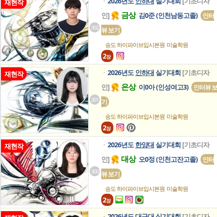
2026년도
인하대
실기대회
[기초디자
ㆍ
재현작
금상
인]
김0준 (인천남동고졸)
인터
302
뷰 보기
송도 하이파이브입시본원
미술학원
2
장
2026년도
인하대
실기대회
[기초디자
ㆍ
재현작
은상
인]
이0아 (인성여고3)
인터뷰 
301
기
송도 하이파이브입시본원
미술학원
2
장
2026년도
한양대
실기대회
[기초디자
ㆍ
재현작
대상
인]
오0정 (인천고잔고졸)
인터
300
뷰 보기
송도 하이파이브입시본원
미술학원
2
장
2026년도
대구대
실기대회
[기초디자
ㆍ