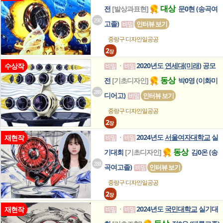
대상
전
[발상과표현]
문0현 (송곡여
290
고졸)
인터뷰 보기
중랑구 디자인일공공
2
장
2020년도
연세대(미래)
공모
수상작
ㆍ
동상
전
[기초디자인]
박0영 (이화미
289
디어고)
인터뷰 보기
중랑구 디자인일공공
2
장
2024년도
서울여자대학교
실
재현작
ㆍ
동상
기대회
[기초디자인]
김0온 (송
288
곡여고졸)
인터뷰 보기
중랑구 디자인일공공
2
장
2024년도
국민대학교
실기대
재현작
ㆍ