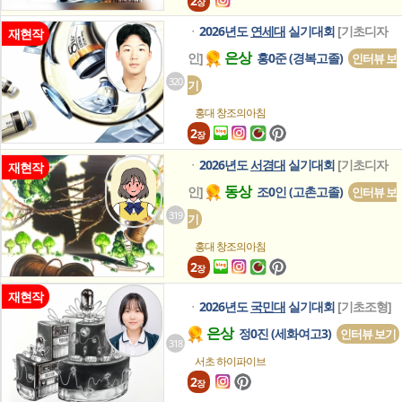
2
장
2026년도
연세대
실기대회
[기초디자
ㆍ
재현작
은상
인]
홍0준 (경복고졸)
인터뷰 보
320
기
홍대 창조의아침
2
장
2026년도
서경대
실기대회
[기초디자
ㆍ
재현작
동상
인]
조0인 (고촌고졸)
인터뷰 보
319
기
홍대 창조의아침
2
장
재현작
2026년도
국민대
실기대회
[기초조형]
ㆍ
은상
정0진 (세화여고3)
인터뷰 보기
318
서초 하이파이브
2
장