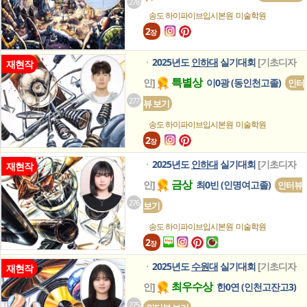
278
송도 하이파이브입시본원
미술학원
2
장
2025년도
인하대
실기대회
[기초디자
ㆍ
재현작
특별상
인]
이0광 (동인천고졸)
인터
277
뷰 보기
송도 하이파이브입시본원
미술학원
2
장
2025년도
인하대
실기대회
[기초디자
ㆍ
재현작
금상
인]
최0빈 (인명여고졸)
인터뷰
276
보기
송도 하이파이브입시본원
미술학원
2
장
2025년도
수원대
실기대회
[기초디자
ㆍ
재현작
최우수상
인]
한0연 (인천고잔고3)
275