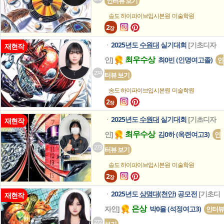
인터뷰 보기
송도 하이파이브입시본원
미술학원
2
장
2025년도
수원대
실기대회
[기초디자
ㆍ
재현작
최우수상
인]
최0빈 (인명여고졸)
인
274
터뷰 보기
송도 하이파이브입시본원
미술학원
2
장
2025년도
수원대
실기대회
[기초디자
ㆍ
재현작
최우수상
인]
김0하 (옥련여고3)
인
273
터뷰 보기
송도 하이파이브입시본원
미술학원
2
장
2025년도
상명대(천안)
공모전
[기초디
ㆍ
재현작
은상
자인]
박0율 (석정여고3)
인터뷰
272
보기