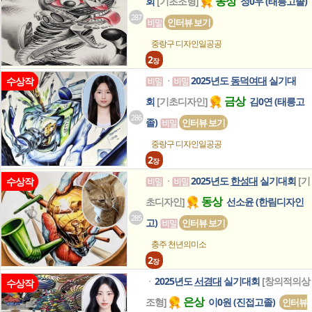
동상
회
[기초조형]
정0우 (태릉고졸)
287
인터뷰 보기
중랑구 디자인일공공
2
장
2025년도
동덕여대
실기대
수상작
ㆍ
금상
회
[기초디자인]
김0연 (태릉고
286
졸)
인터뷰 보기
중랑구 디자인일공공
2
장
2025년도
한성대
실기대회
[기
수상작
ㆍ
동상
초디자인]
선소윤 (한림디자인
285
고)
인터뷰 보기
충주 천년의미소
2
장
2025년도
서경대
실기대회
[창의적의상
ㆍ
수상작
은상
조형]
이0원 (진접고졸)
인터뷰