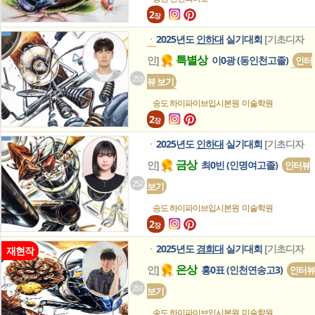
2
장
2025년도
인하대
실기대회
[기초디자
ㆍ
특별상
인]
이0광 (동인천고졸)
인터
253
뷰 보기
송도 하이파이브입시본원
미술학원
2
장
2025년도
인하대
실기대회
[기초디자
ㆍ
금상
인]
최0빈 (인명여고졸)
인터뷰
252
보기
송도 하이파이브입시본원
미술학원
2
장
2025년도
경희대
실기대회
[기초디자
ㆍ
재현작
은상
인]
홍0표 (인천연송고3)
인터뷰
251
보기
송도 하이파이브입시본원
미술학원