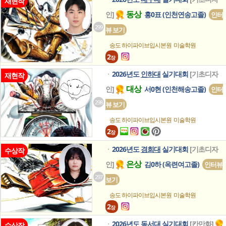
재현작
동상
인]
홍0표 (인천연송고졸)
인터
299
뷰 보기
송도 하이파이브입시본원
미술학원
2
장
2026년도
인하대
실기대회
[기초디자
ㆍ
재현작
대상
인]
서0현 (인천해송고졸)
인터
298
뷰 보기
송도 하이파이브입시본원
미술학원
2
장
2026년도
경희대
실기대회
[기초디자
ㆍ
수상작
은상
인]
김0하 (옥련여고졸)
인터뷰
297
보기
송도 하이파이브입시본원
미술학원
2
장
2026년도
동서대
실기대회
[칸만화]
ㆍ
수상작