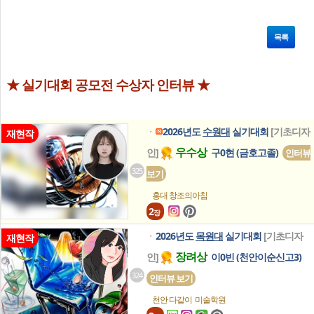
목록
★ 실기대회 공모전 수상자 인터뷰 ★
2026년도
수원대
실기대회
[기초디자
ㆍ
재현작
우수상
인]
구0현 (금호고졸)
인터뷰
325
보기
홍대 창조의아침
2
장
2026년도
목원대
실기대회
[기초디자
ㆍ
재현작
장려상
인]
이0빈 (천안이순신고3)
324
인터뷰 보기
천안 다같이
미술학원