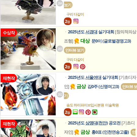
284
보기
구리 다같이
2
장
2025년도
서경대
실기대회
[창의적의상
ㆍ
수상작
대상
조형]
문0이 (글로벌경영고3)
283
인터뷰 보기
구리 다같이
2
장
2025년도
서울여대
실기대회
[기초디자
ㆍ
재현작
금상
인]
김0주 (신명여고3)
인터뷰 
282
기
송도 하이파이브입시본원
미술학원
2
장
2025년도
상명대(천안)
공모전
[기초디
ㆍ
재현작
금상
자인]
홍0표 (인천연송고졸)
인