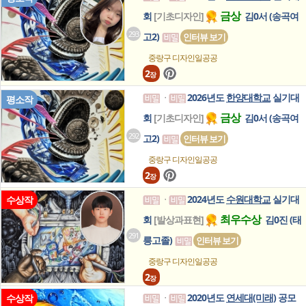
금상
회
[기초디자인]
김0서 (송곡여
293
고2)
인터뷰 보기
중랑구 디자인일공공
2
장
2026년도
한양대학교
실기대
ㆍ
평소작
금상
회
[기초디자인]
김0서 (송곡여
292
고2)
인터뷰 보기
중랑구 디자인일공공
2
장
2024년도
수원대학교
실기대
수상작
ㆍ
최우수상
회
[발상과표현]
김0진 (태
291
릉고졸)
인터뷰 보기
중랑구 디자인일공공
2
장
2020년도
연세대(미래)
공모
수상작
ㆍ