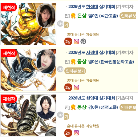
2026년도
한성대
실기대회
[기초디자
ㆍ
재현작
은상
인]
임0민 (석관고졸)
인터뷰 보
314
기
홍대 유니온
미술학원
2
장
2026년도
서경대
실기대회
[기초디자
ㆍ
재현작
동상
인]
양0은 (한국전통문화고졸)
313
인터뷰 보기
홍대 유니온
미술학원
2
장
2026년도
한양대
실기대회
[기초디자
ㆍ
재현작
동상
인]
김0현 (성덕고졸)
인터뷰 보
312
기
홍대 유니온
미술학원
2
장