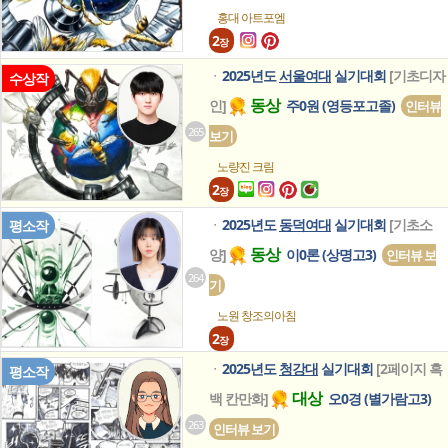
홍대 아트포엠
2
장
2025년도
서울여대
실기대회
[기초디자
ㆍ
수상작
동상
인]
주0원 (영등포고졸)
인터뷰
265
보기
노량진 크림
2
장
2025년도
동덕여대
실기대회
[기초소
평소작
ㆍ
동상
양]
이0론 (상명고3)
인터뷰 보
264
기
노원 창조의아침
2
장
2025년도
청강대
실기대회
[2페이지 흑
ㆍ
평소작
대상
백 칸만화]
오0경 (별가람고3)
263
인터뷰 보기