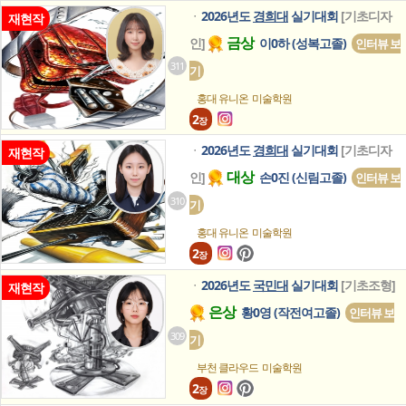
2026년도
경희대
실기대회
[기초디자
ㆍ
재현작
금상
인]
이0하 (성복고졸)
인터뷰 보
311
기
홍대 유니온
미술학원
2
장
2026년도
경희대
실기대회
[기초디자
ㆍ
재현작
대상
인]
손0진 (신림고졸)
인터뷰 보
310
기
홍대 유니온
미술학원
2
장
2026년도
국민대
실기대회
[기초조형]
ㆍ
재현작
은상
황0영 (작전여고졸)
인터뷰 보
309
기
부천 클라우드
미술학원
2
장