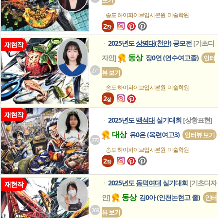
송도 하이파이브입시본원
미술학원
2
장
2025년도
상명대(천안)
공모전
[기초디
ㆍ
재현작
동상
자인]
장0연 (연수여고졸)
인터
271
뷰 보기
송도 하이파이브입시본원
미술학원
2
장
재현작
2025년도
백석대
실기대회
[상황표현]
ㆍ
대상
유0은 (옥련여고3)
인터뷰 보기
270
송도 하이파이브입시본원
미술학원
2
장
2025년도
동덕여대
실기대회
[기초디자
ㆍ
재현작
동상
인]
김0아 (인천논현고 졸)
인터
269
뷰 보기