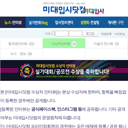
ㆍ회원등록
ㆍ비번분실
기억
합격생인터뷰
수상자인터뷰
미술인 전시회
4114
325
127
뉴스ㆍ정보
224
본 [미대입시닷컴 수상자 인터뷰]는 본상 수상자에 한하며, 항목을 빠짐없
이 등록한 경우에만 공개됩니다.
[등록된 인터뷰는
공식페이스북, 인스타그램 등
에 공유됩니다. 기타 공개
여부는 미대입시닷컴의 운영원칙에 따릅니다]
단, 미대입시닷컴 프리미엄회원의 경우에는 모든 매체에 등록 / 공유 됩니