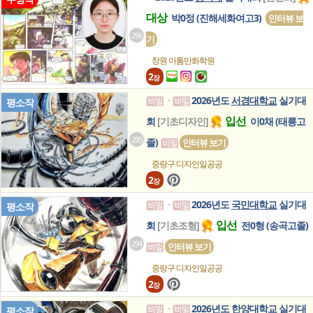
대상
박0정 (진해세화여고3)
인터뷰 보
296
기
창원 아톰만화학원
2
장
2026년도
서경대학교
실기대
ㆍ
평소작
입선
회
[기초디자인]
이0채 (태릉고
295
졸)
인터뷰 보기
중랑구 디자인일공공
2
장
2026년도
국민대학교
실기대
ㆍ
평소작
입선
회
[기초조형]
전0형 (송곡고졸)
294
인터뷰 보기
중랑구 디자인일공공
2
장
2026년도
한양대학교
실기대
ㆍ
평소작