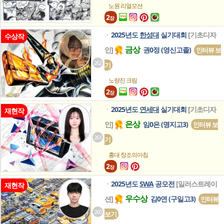
노원 리얼모션
2
장
2025년도
한성대
실기대회
[기초디자
ㆍ
수상작
금상
인]
권0정 (영신고졸)
인터뷰 보
262
기
노량진 크림
2
장
2025년도
연세대
실기대회
[기초디자
ㆍ
재현작
은상
인]
임0은 (명지고3)
인터뷰 보
261
기
홍대 창조의아침
2
장
2025년도
SWA
공모전
[일러스트레이
ㆍ
재현작
우수상
션]
김0연 (구일고3)
인터뷰
260
보기