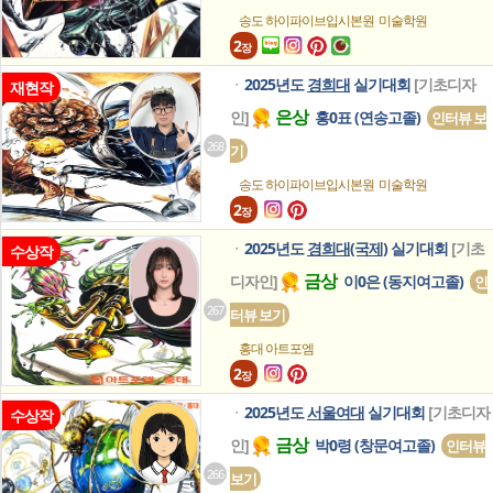
송도 하이파이브입시본원
미술학원
2
장
2025년도
경희대
실기대회
[기초디자
ㆍ
재현작
은상
인]
홍0표 (연송고졸)
인터뷰 보
268
기
송도 하이파이브입시본원
미술학원
2
장
2025년도
경희대(국제)
실기대회
[기초
ㆍ
수상작
금상
디자인]
이0은 (동지여고졸)
인
267
터뷰 보기
홍대 아트포엠
2
장
2025년도
서울여대
실기대회
[기초디자
ㆍ
수상작
금상
인]
박0령 (창문여고졸)
인터뷰
266
보기