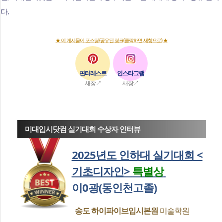
다.
★ 이 게시물이 포스팅/공유된 링크(클릭하면 새창으로) ★
핀터레스트
인스타그램
새창↗
새창↗
미대입시닷컴 실기대회 수상자 인터뷰
2025년도 인하대 실기대회 <
기초디자인>
특별상
이0광(동인천고졸)
송도 하이파이브입시본원
미술학원