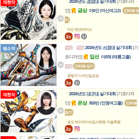
2026년도
경성대
실기대회
[기초디자
ㆍ
재현작
금상
인]
이0인 (마산여고2)
인터뷰 
305
기
마산 천년의미소
2
장
2026년도
서경대
실기대회
[기
ㆍ
평소작
입선
초디자인]
이0채 (태릉고졸)
304
인터뷰 보기
중랑구 디자인일공공
2
장
2026년도
대구대
실기대회
[기초디자
ㆍ
재현작
은상
인]
최0빈 (인명여고졸)
인터뷰
303
보기
송도 하이파이브입시본원
미술학원
2
장