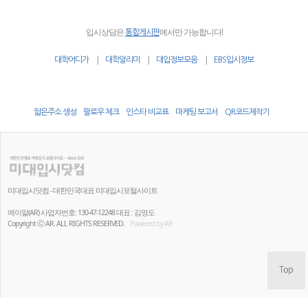
입시상담은
에서만 가능합니다!
통합게시판
|
|
|
대학어디가
대학알리미
대입정보모음
EBS입시정보
짧은주소 생성
팔로우 체크
인스타 비교표
마케팅 보고서
QR코드제작기
미대입시닷컴 - 대한민국대표 미대입시포털사이트
에이알(AR) 사업자번호: 130-47-12248 대표 : 김영도
Copyright ⓒ AR. ALL RIGHTS RESERVED.
Powered by AR