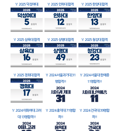
🏅
2025 덕성여대
🏅
2025 인하대 합격
🏅
2025 한양대 합격
🏅
2025 삼육대 합격
🏅
2025 상명대 합격
🏅
2025 청강대 합격
🏅
2025 경희대 합격
🏅
2024 서울과기대 31
🏅
2024 서울대 한예종
명합격!!
11명합격!!
🏅
2024 이화여대 고려
🏅
2024 홍익대 71명합
🏅
2024 건국대 39명합
대 13명합격!!
격!!
격!!