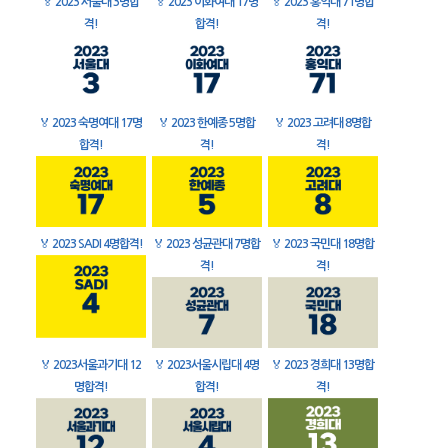
🏅
2023 서울대 3명합
🏅
2023 이화여대 17명
🏅
2023 홍익대 71명합
격!
합격!
격!
🏅
2023 숙명여대 17명
🏅
2023 한예종 5명합
🏅
2023 고려대 8명합
합격!
격!
격!
🏅
2023 SADI 4명합격!
🏅
2023 성균관대 7명합
🏅
2023 국민대 18명합
격!
격!
🏅
2023서울과기대 12
🏅
2023서울시립대 4명
🏅
2023 경희대 13명합
명합격!
합격!
격!