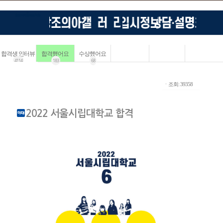
합격생 인터뷰
합격했어요
수상했어요
4114
183
68
ㆍ조회: 39358
2022 서울시립대학교 합격