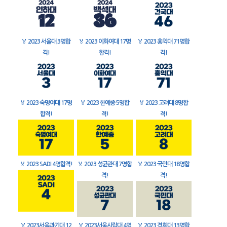
🏅
2023 서울대 3명합
🏅
2023 이화여대 17명
🏅
2023 홍익대 71명합
격!
합격!
격!
🏅
2023 숙명여대 17명
🏅
2023 한예종 5명합
🏅
2023 고려대 8명합
합격!
격!
격!
🏅
2023 SADI 4명합격!
🏅
2023 성균관대 7명합
🏅
2023 국민대 18명합
격!
격!
🏅
2023서울과기대 12
🏅
2023서울시립대 4명
🏅
2023 경희대 13명합