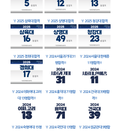
🏅
2025 삼육대 합격
🏅
2025 상명대 합격
🏅
2025 청강대 합격
🏅
2025 경희대 합격
🏅
2024 서울과기대 31
🏅
2024 서울대 한예종
명합격!!
11명합격!!
🏅
2024 이화여대 고려
🏅
2024 홍익대 71명합
🏅
2024 건국대 39명합
대 13명합격!!
격!!
격!!
🏅
2024 숙명여대 15명
🏅
2024 국민대 13명합
🏅
2024 성균관대 9명합