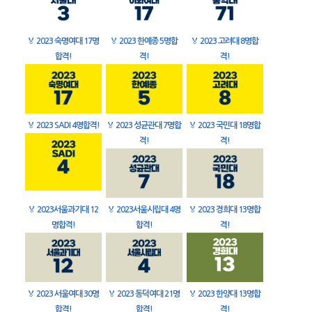
🏅
2023 숙명여대 17명
🏅
2023 한예종 5명합
🏅
2023 고려대 8명합
합격!
격!
격!
🏅
2023 SADI 4명합격!
🏅
2023 성균관대 7명합
🏅
2023 국민대 18명합
격!
격!
🏅
2023서울과기대 12
🏅
2023서울시립대 4명
🏅
2023 경희대 13명합
명합격!
합격!
격!
🏅
2023 서울여대 30명
🏅
2023 동덕여대 21명
🏅
2023 한양대 13명합
합격!
합격!
격!