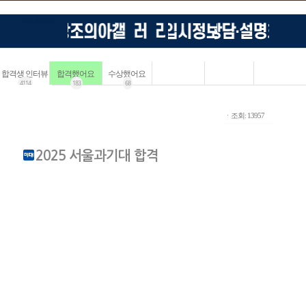
합격생 인터뷰
합격했어요
수상했어요
4114
183
68
ㆍ조회: 13957
2025 서울과기대 합격